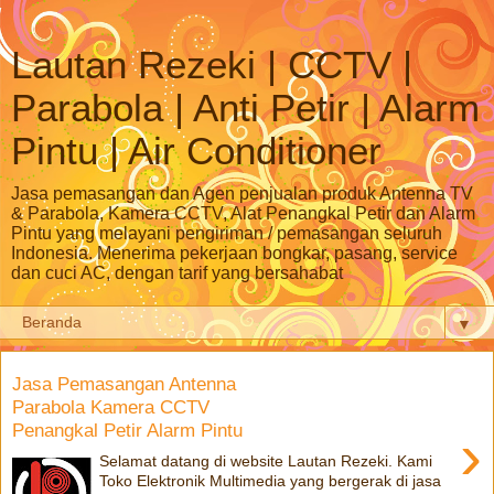
Lautan Rezeki | CCTV |
Parabola | Anti Petir | Alarm
Pintu | Air Conditioner
Jasa pemasangan dan Agen penjualan produk Antenna TV
& Parabola, Kamera CCTV, Alat Penangkal Petir dan Alarm
Pintu yang melayani pengiriman / pemasangan seluruh
Indonesia. Menerima pekerjaan bongkar, pasang, service
dan cuci AC, dengan tarif yang bersahabat
▼
Jasa Pemasangan Antenna
Parabola Kamera CCTV
Penangkal Petir Alarm Pintu
›
Selamat datang di website Lautan Rezeki. Kami
Toko Elektronik Multimedia yang bergerak di jasa